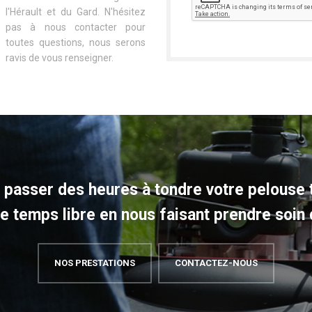
l'Hérault et du Gard. N'hésitez
pas à nous contacter pour
toutes questions, nous serons
ravis de vous renseigner.
 passer des heures à tondre votre pelouse
 temps libre en nous faisant prendre soin 
NOS PRESTATIONS
CONTACTEZ-NOUS