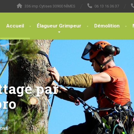
336 imp Cytises 30900 NÎMES
06 13 16 36 37
Accueil
Élagueur Grimpeur
Démolition
ttage par
pro
IONS